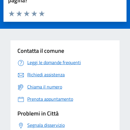
pagina?
Valuta da 1 a 5 stelle la pagina
Domanda
Valuta 1 stelle su 5
Valuta 2 stelle su 5
Valuta 3 stelle su 5
Valuta 4 stelle su 5
Valuta 5 stelle su 5
Contatta il comune
Leggi le domande frequenti
Richiedi assistenza
Chiama il numero
Prenota appuntamento
Problemi in Città
Segnala disservizio