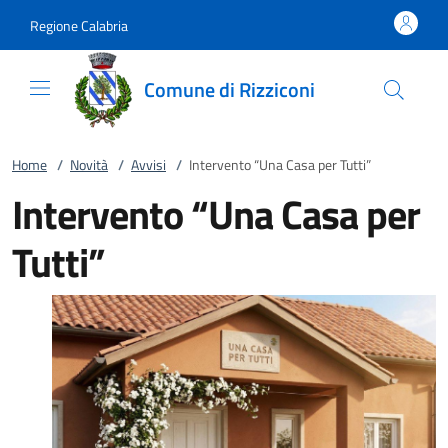
Vai al contenuto
accedi al menu
footer.enter
Regione Calabria
Comune di Rizziconi
Home
/
Novità
/
Avvisi
/
Intervento “Una Casa per Tutti”
Intervento “Una Casa per
Tutti”