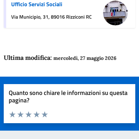
Ufficio Servizi Sociali
Via Municipio, 31, 89016 Rizziconi RC
Ultima modifica:
mercoledì, 27 maggio 2026
Quanto sono chiare le informazioni su questa
pagina?
Valuta da 1 a 5 stelle la pagina
Domanda
Valuta 1 stelle su 5
Valuta 2 stelle su 5
Valuta 3 stelle su 5
Valuta 4 stelle su 5
Valuta 5 stelle su 5