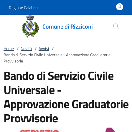
Vai al contenuto
accedi al menu
footer.enter
Regione Calabria
Comune di Rizziconi
Home
/
Novità
/
Avvisi
/
Bando di Servizio Civile Universale - Approvazione Graduatorie
Provvisorie
Bando di Servizio Civile
Universale -
Approvazione Graduatorie
Provvisorie