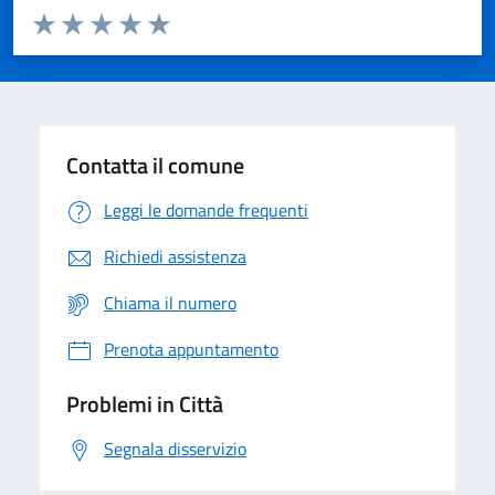
Valuta da 1 a 5 stelle la pagina
Domanda
Valuta 1 stelle su 5
Valuta 2 stelle su 5
Valuta 3 stelle su 5
Valuta 4 stelle su 5
Valuta 5 stelle su 5
Contatta il comune
Leggi le domande frequenti
Richiedi assistenza
Chiama il numero
Prenota appuntamento
Problemi in Città
Segnala disservizio